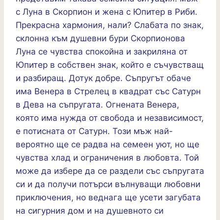
с Луна в Скорпион и жена с Юпитер в Риби.
Прекрасна хармония, нали? Слабата по знак,
склонна към душевни бури Скорпионова
Луна се чувства спокойна и закриляна от
Юпитер в собствен знак, който е съчувстващ
и разбиращ. Дотук добре. Съпругът обаче
има Венера в Стрелец в квадрат със Сатурн
в Дева на съпругата. Огнената Венера,
която има нужда от свобода и независимост,
е потисната от Сатурн. Този мъж най-
вероятно ще се радва на семеен уют, но ще
чувства хлад и ограничения в любовта. Той
може да избере да се раздели със съпругата
си и да получи потърси вълнуващи любовни
приключения, но веднага ще усети загубата
на сигурния дом и на душевното си