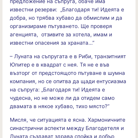
предложение на съпруга, обаче има
известни резерви: „Благодаря ти! Идеята е
добра, но трябва хубаво да обмислим и да
организираме пътуването. Ще проверя
агенцията, отзивите за хотела, имам и
известни опасения за храната…”
– Луната на съпругата е в Риби, транзитният
Юпитер е в квадрат с нея. Тя не е във
възторг от предстоящото пътуване в шумна
компания, но се опитва да щади ентусиазма
на съпруга: „Благодаря ти! Идеята е
чудесна, но не може ли да отидем само
двамата в някое хубаво, тихо място?”
Мисля, че ситуацията е ясна. Хармоничните
синастрични аспекти между Благодетеля и
Луната създават здрава спойка и добър