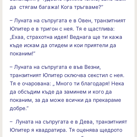
да стягам багажа! Кога тръгваме?”
– Луната на съпругата е в Овен, транзитният
Юпитер е в тригон с нея. Тя е щастлива:
„Ехаа, страхотна идея! Веднага ще ти кажа
къде искам да отидем и кои приятели да
поканим!”
– Луната на съпругата е във Везни,
транзитният Юпитер сключва секстил с нея.
Тя е очарована: „ Много ти благодаря! Нека
да обсъдим къде да заминем и кого да
поканим, за да може всички да прекараме
добре.”
– Луната на съпругата е в Дева, транзитният
Юпитер я квадратира. Тя оценява щедрото