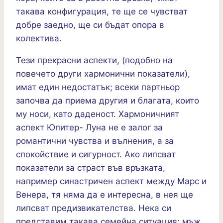
такава конфигурация, те ще се чувстват
добре заедно, ще си бъдат опора в
колектива.
Тези прекрасни аспекти, (подобно на
повечето други хармонични показатели),
имат един недостатък; всеки партньор
започва да приема другия и благата, които
му носи, като даденост. Хармоничният
аспект Юпитер- Луна не е залог за
романтични чувства и вълнения, а за
спокойствие и сигурност. Ако липсват
показатели за страст във връзката,
например синастричен аспект между Марс и
Венера, тя няма да е интересна, в нея ще
липсват предизвикателства. Нека си
представим такава семейна ситуация: мъж