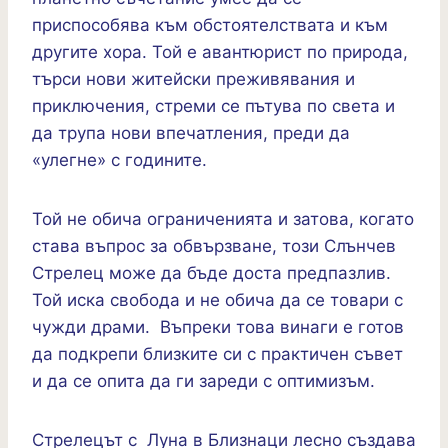
приспособява към обстоятелствата и към
другите хора. Той е авантюрист по природа,
търси нови житейски преживявания и
приключения, стреми се пътува по света и
да трупа нови впечатления, преди да
«улегне» с годините.
Той не обича ограниченията и затова, когато
става въпрос за обвързване, този Слънчев
Стрелец може да бъде доста предпазлив.
Той иска свобода и не обича да се товари с
чужди драми. Въпреки това винаги е готов
да подкрепи близките си с практичен съвет
и да се опита да ги зареди с оптимизъм.
Стрелецът с Луна в Близнаци лесно създава