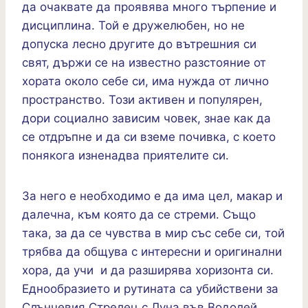
да очаквате да проявява много търпение и
дисциплина. Той е дружелюбен, но не
допуска лесно другите до вътрешния си
свят, държи се на известно разстояние от
хората около себе си, има нужда от лично
пространство. Този активен и популярен,
дори социално зависим човек, знае как да
се отдръпне и да си вземе почивка, с което
понякога изненадва приятелите си.
За него е необходимо е да има цел, макар и
далечна, към която да се стреми. Също
така, за да се чувства в мир със себе си, той
трябва да общува с интересни и оригинални
хора, да учи и да разширява хоризонта си.
Еднообразието и рутината са убийствени за
Слънчевия Стрелец с Луна във Водолей.