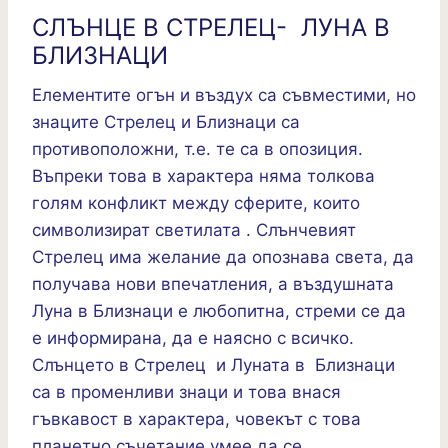
СЛЪНЦЕ В СТРЕЛЕЦ- ЛУНА В
БЛИЗНАЦИ
Елементите огън и въздух са съвместими, но
знаците Стрелец и Близнаци са
противоположни, т.е. те са в опозиция.
Въпреки това в характера няма толкова
голям конфликт между сферите, които
символизират светилата . Слънчевият
Стрелец има желание да опознава света, да
получава нови впечатления, а въздушната
Луна в Близнаци е любопитна, стреми се да
е информирана, да е наясно с всичко.
Слънцето в Стрелец и Луната в Близнаци
са в променливи знаци и това внася
гъвкавост в характера, човекът с това
планетно съчетание умее да се