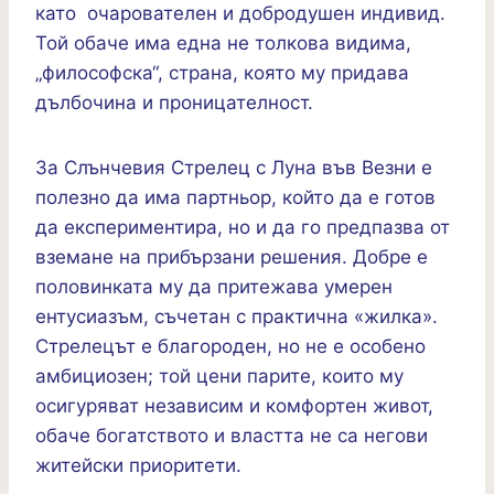
като очарователен и добродушен индивид.
Той обаче има една не толкова видима,
„философска“, страна, която му придава
дълбочина и проницателност.
За Слънчевия Стрелец с Луна във Везни е
полезно да има партньор, който да е готов
да експериментира, но и да го предпазва от
вземане на прибързани решения. Добре е
половинката му да притежава умерен
ентусиазъм, съчетан с практична «жилка».
Стрелецът е благороден, но не е особено
амбициозен; той цени парите, които му
осигуряват независим и комфортен живот,
обаче богатството и властта не са негови
житейски приоритети.