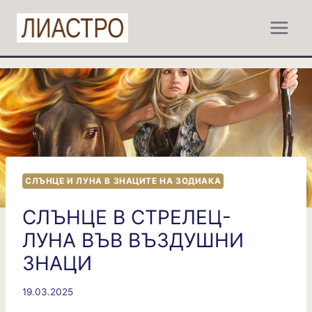
Към
съдържанието
СЛЪНЦЕ И ЛУНА В ЗНАЦИТЕ НА ЗОДИАКА
СЛЪНЦЕ В СТРЕЛЕЦ-
ЛУНА ВЪВ ВЪЗДУШНИ
ЗНАЦИ
19.03.2025