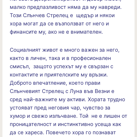
малко предпазливост няма да му навреди.
Този Слънчев Стрелец е щедър и някои
хора могат да се възползват от него и
финансите му, ако не е внимателен.
Социалният живот е много важен за него,
както в личен, така и в професионален
смисъл, защото успехът му е свързан с
контактите и приятелските му връзки.
Доброто впечатление, което прави
Слънчевият Стрелец с Луна във Везни е
сред най-важните му активи. Хората трудно
устояват пред неговия чар, чувство за
хумор и свежо излъчване. Той не е лишен от
проницателност и инстинктивно усеща как
да се хареса. Повечето хора го познават