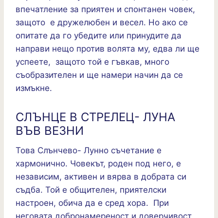
впечатление за приятен и спонтанен човек,
защото е дружелюбен и весел. Но ако се
опитате да го убедите или принудите да
направи нещо против волята му, едва ли ще
успеете, защото той е гъвкав, много
съобразителен и ще намери начин да се
измъкне.
СЛЪНЦЕ В СТРЕЛЕЦ- ЛУНА
ВЪВ ВЕЗНИ
Това Слънчево- Лунно съчетание е
хармонично. Човекът, роден под него, е
независим, активен и вярва в добрата си
съдба. Той е общителен, приятелски
настроен, обича да е сред хора. При
неговата добронамереност и доверчивост,