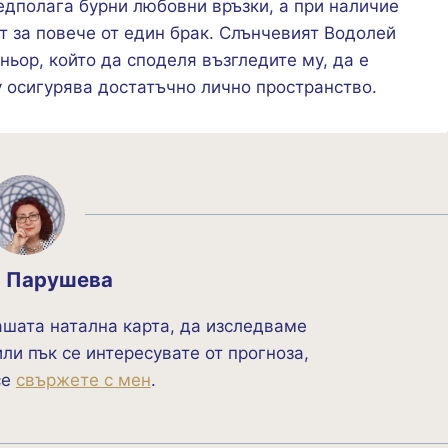
едполага бурни любовни връзки, а при наличие
т за повече от един брак. Слънчевият Водолей
ньор, който да споделя възгледите му, да е
у осигурява достатъчно лично пространство.
а Парушева
ашата натална карта, да изследваме
ли пък се интересувате от прогноза,
се
свържете с мен
.