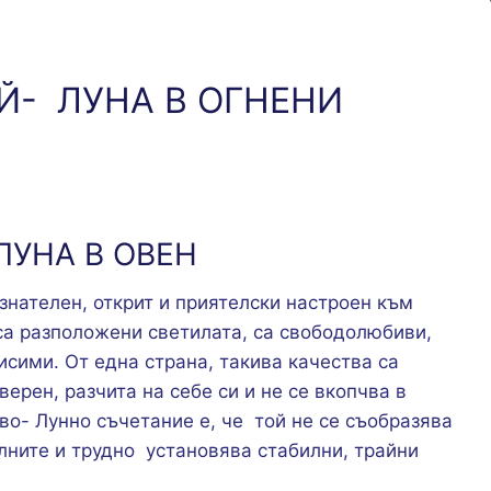
Й- ЛУНА В ОГНЕНИ
ЛУНА В ОВЕН
знателен, открит и приятелски настроен към
 са разположени светилата, са свободолюбиви,
исими. От една страна, такива качества са
ерен, разчита на себе си и не се вкопчва в
во- Лунно съчетание е, че той не се съобразява
лните и трудно установява стабилни, трайни