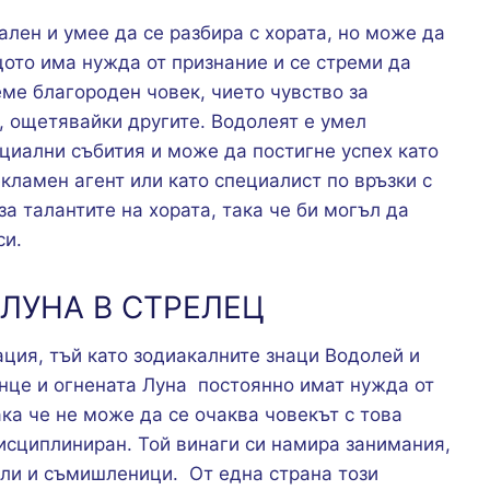
лен и умее да се разбира с хората, но може да
щото има нужда от признание и се стреми да
еме благороден човек, чието чувство за
, ощетявайки другите. Водолеят е умел
оциални събития и може да постигне успех като
кламен агент или като специалист по връзки с
а талантите на хората, така че би могъл да
си.
ЛУНА В СТРЕЛЕЦ
ция, тъй като зодиакалните знаци Водолей и
нце и огнената Луна постоянно имат нужда от
ака че не може да се очаква човекът с това
исциплиниран. Той винаги си намира занимания,
ели и съмишленици. От една страна този