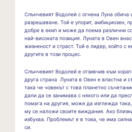
Слънчевият Водолей с огнена Луна обича 
разрешаване. Той е упорит, амбициозен, п
добре в екип и може да поема различни с
най-високата позиция. Луната в Овен вна
жизненост и страст. Той е лидер, който с 
другите в този процес.
Слънчевият Водолей е отзивчив към хората
друга страна Луната в Овен е властна и 
така че човекът с това планетно съчетан
дали да се занимава с някого или да прес
помага на другия, може да изглежда така,
му се наложи своите виждания. Ако близки
избухва. Проблемът е в това, че има силн
си.