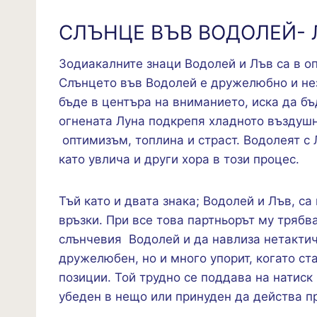
СЛЪНЦЕ ВЪВ ВОДОЛЕЙ- 
Зодиакалните знаци Водолей и Лъв са в о
Слънцето във Водолей е дружелюбно и нез
бъде в центъра на вниманието, иска да бъ
огнената Луна подкрепя хладното въздушн
оптимизъм, топлина и страст. Водолеят с 
като увлича и други хора в този процес.
Тъй като и двата знака; Водолей и Лъв, с
връзки. При все това партньорът му трябв
слънчевия Водолей и да навлиза нетактич
дружелюбен, но и много упорит, когато ст
позиции. Той трудно се поддава на натиск
убеден в нещо или принуден да действа пр