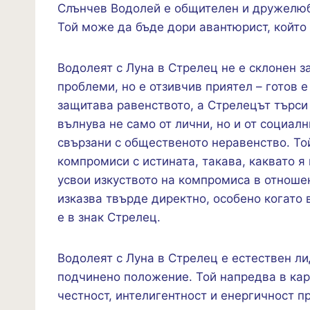
Слънчев Водолей е общителен и дружелюбе
Той може да бъде дори авантюрист, който
Водолеят с Луна в Стрелец не е склонен 
проблеми, но е отзивчив приятел – готов 
защитава равенството, а Стрелецът търси 
вълнува не само от лични, но и от социалн
свързани с общественото неравенство. То
компромиси с истината, такава, каквато я
усвои изкуството на компромиса в отноше
изказва твърде директно, особено когато 
е в знак Стрелец.
Водолеят с Луна в Стрелец е естествен ли
подчинено положение. Той напредва в кар
честност, интелигентност и енергичност п