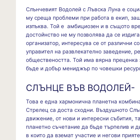
Слънчевият Водолей с Лъвска Луна е социа
му среща проблеми при работа в екип, за
изпъква. Той е амбициозен и в същото вр
достойнство не му позволява да се издига
организатор, интересува се от различни с
управител на развлекателно заведение, ре
обществеността. Той има вярна преценка з
бъде и добър мениджър по човешки ресур
СЛЪНЦЕ ВЪВ ВОДОЛЕЙ- 
Това е една хармонична планетна комбина
Стрелец са доста сходни. Въздушното Слъ
движение, от нови и интересни събития, т
планетно съчетание да бъде търпелив и д
в които да вземат участие и негови прият