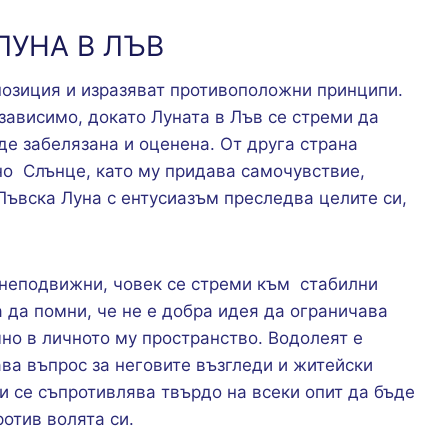
ЛУНА В ЛЪВ
позиция и изразяват противоположни принципи.
ависимо, докато Луната в Лъв се стреми да
де забелязана и оценена. От друга страна
о Слънце, като му придава самочувствие,
Лъвска Луна с ентусиазъм преследва целите си,
а неподвижни, човек се стреми към стабилни
а да помни, че не е добра идея да ограничава
но в личното му пространство. Водолеят е
ава въпрос за неговите възгледи и житейски
 и се съпротивлява твърдо на всеки опит да бъде
отив волята си.