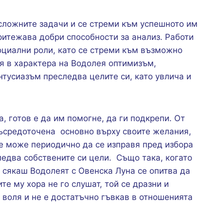
сложните задачи и се стреми към успешното им
ритежава добри способности за анализ. Работи
оциални роли, като се стреми към възможно
ся в характера на Водолея оптимизъм,
ентусиазъм преследва целите си, като увлича и
, готов е да им помогне, да ги подкрепи. От
съсредоточена основно върху своите желания,
ие може периодично да се изправя пред избора
ледва собствените си цели. Също така, когато
 сякаш Водолеят с Овенска Луна се опитва да
те му хора не го слушат, той се дразни и
а воля и не е достатъчно гъвкав в отношенията