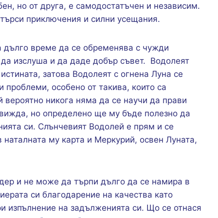
н, но от друга, е самодостатъчен и независим.
 търси приключения и силни усещания.
за дълго време да се обременява с чужди
е да изслуша и да даде добър съвет. Водолеят
истината, затова Водолеят с огнена Луна се
и проблеми, особено от такива, които са
й вероятно никога няма да се научи да прави
 вижда, но определено ще му бъде полезно да
нията си. Слънчевият Водолей е прям и се
в наталната му карта и Меркурий, освен Луната,
дер и не може да търпи дълго да се намира в
иерата си благодарение на качества като
ри изпълнение на задълженията си. Що се отнася