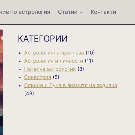
ние по астрология
Статии
Контакти
КАТЕГОРИИ
Астрологична прогноза
(10)
Астрология и личности
(11)
Натална астрология
(8)
Синастрия
(5)
Слънце и Луна в знаците на зодиака
(48)