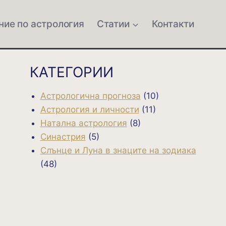
ние по астрология
Статии
Контакти
КАТЕГОРИИ
Астрологична прогноза
(10)
Астрология и личности
(11)
Натална астрология
(8)
Синастрия
(5)
Слънце и Луна в знаците на зодиака
(48)