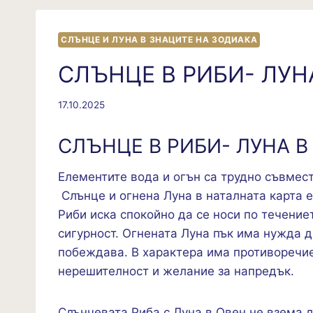
СЛЪНЦЕ И ЛУНА В ЗНАЦИТЕ НА ЗОДИАКА
СЛЪНЦЕ В РИБИ- ЛУН
17.10.2025
СЛЪНЦЕ В РИБИ- ЛУНА В
Елементите вода и огън са трудно съвмес
Слънце и огнена Луна в наталната карта е
Риби иска спокойно да се носи по течение
сигурност. Огнената Луна пък има нужда д
побеждава. В характера има противоречи
нерешителност и желание за напредък.
Слънчевата Риба с Луна в Овен не взема л