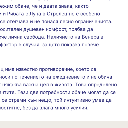
ежим обаче, че и двата знака, както
и и Рибата с Луна в Стрелец не е особено
 се отегчава и не понася лесно ограниченията.
тносителен душевен комфорт, трябва да
ече лична свобода. Наличието на Венера в
 фактор в случая, защото показва повече
.
ц има известно противоречие, което се
е носи по течението на ежедневието и не обича
т някаква важна цел в живота. Това определено
чтите. Тези две потребности обаче могат да се
к се стреми към нещо, той интуитивно умее да
остигне, без да влага много усилия.