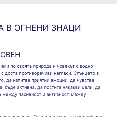
А В ОГНЕНИ ЗНАЦИ
 ОВЕН
тими по своята природа и човекът с водно
 с доста противоречиви нагласи. Слънцето в
то, да изпитва приятни емоции, да чувства
а бъде активна, да постига някакви цели, да
е между пасивност и активност, между
есно решения. От една страна тя е колеблива,