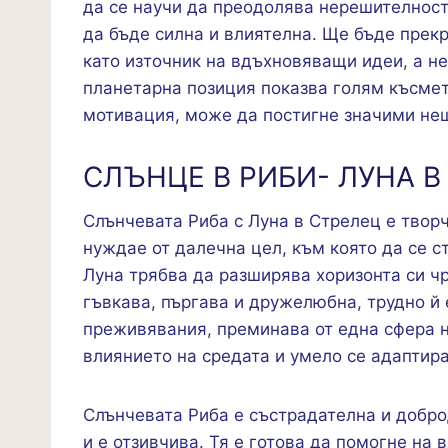
да се научи да преодолява нерешителност
да бъде силна и влиятелна. Ще бъде прек
като източник на вдъхновяващи идеи, а не
планетарна позиция показва голям късмет
мотивация, може да постигне значими нещ
СЛЪНЦЕ В РИБИ- ЛУНА В
Слънчевата Риба с Луна в Стрелец е творч
нуждае от далечна цел, към която да се с
Луна трябва да разширява хоризонта си чр
гъвкава, пъргава и дружелюбна, трудно й 
преживявания, преминава от една сфера н
влиянието на средата и умело се адаптира
Слънчевата Риба е състрадателна и добро
и е отзивчива. Тя е готова да помогне на 