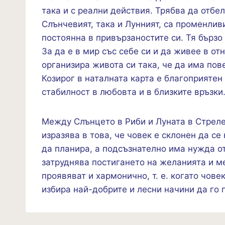
така и с реални действия. Трябва да отбел
Слънчевият, така и Лунният, са променлив
постоянна в привързаностите си. Тя бързо
За да е в мир със себе си и да живее в о
организира живота си така, че да има пов
Козирог в наталната карта е благоприятен
стабилност в любовта и в близките връзки
Между Слънцето в Риби и Луната в Стреле
изразява в това, че човек е склонен да с
да планира, а подсъзнателно има нужда о
затруднява постигането на желанията и ме
проявяват и хармонично, т. е. когато чове
избира най-добрите и лесни начини да го п