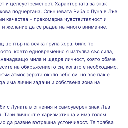
т и целеустременост. Характерната за знак
лкова подчертана. Слънчевата Риба с Луна в Лъв
ми качества – прекомерна чувствителност и
 и желание да се радва на много внимание.
 център на всяка група хора, било то
която което едновременно я изпълва със сила,
изненадващо мила и щедра личност, която обаче
ресите на обкръжението си, когато е необходимо.
 към атмосферата около себе си, но все пак е
да има лични задачи и собствена зона на
би с Луната в огнения и самоуверен знак Лъв
. Тази личност е харизматична и има голям
имо да развие вътрешна устойчивост. Тя трябва