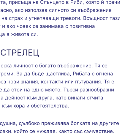
та, присъща на Слънцето в Риби, която й пречи
расно, ако използва силното си въображение
 на страх и угнетяващи тревоги. Всъщност тази
 и ако човек се занимава с позитивна
а в живота си.
 СТРЕЛЕЦ
еска личност с богато въображение. Тя се
треми. За да бъде щастлива, Рибата с огнена
ез нови знания, контакти или пътувания. Тя е
е да стои на едно място. Търси разнообразни
а дейност към друга, като винаги отчита
 към хора и обстоятелства.
душна, дълбоко преживява болката на другите
всеки, който се нуждае, както със съчувствие,