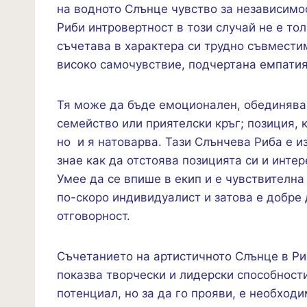
на водното Слънце чувство за независимос
Риби интровертност в този случай не е то
съчетава в характера си трудно съвмести
високо самочувствие, подчертана емпатия
Тя може да бъде емоционален, обединяващ
семейство или приятелски кръг; позиция, 
но и я натоварва. Тази Слънчева Риба е 
знае как да отстоява позицията си и инте
Умее да се впише в екип и е чувствителна
по-скоро индивидуалист и затова е добре 
отговорност.
Съчетанието на артистичното Слънце в Ри
показва творчески и лидерски способности
потенциал, но за да го прояви, е необход