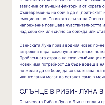
зависима от външни фактори и от хората ок
Същевременно не обича да я „притискат“ и
емоционално. Понякога огънят на Овена пр
напрежение повишава чувствителността и 
над себе си- или силно се обижда или ста
Овенската Луна прави водния човек по-не
вътрешна вяра, самочувствие, внася нотк
Проблемната страна на тази комбинация е
Човек има потребност да бъде водещ в ня
не желае да се бори, да се състезава, да 
или желания могат да останат само в мечт
СЛЪНЦЕ В РИБИ- ЛУНА В
Слънчевата Риба с Луна в Лъв е топла и п