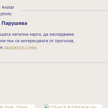
а Парушева
ашата натална карта, да изследваме
ли пък се интересувате от прогноза,
се
свържете с мен
.