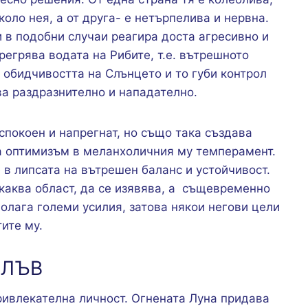
оло нея, а от друга- е нетърпелива и нервна.
 в подобни случаи реагира доста агресивно и
егрява водата на Рибите, т.е. вътрешното
обидчивостта на Слънцето и то губи контрол
ва раздразнително и нападателно.
спокоен и напрегнат, но също така създава
а оптимизъм в меланхоличния му темперамент.
 в липсата на вътрешен баланс и устойчивост.
каква област, да се изявява, а същевременно
полага големи усилия, затова някои негови цели
ите му.
 ЛЪВ
ривлекателна личност. Огнената Луна придава